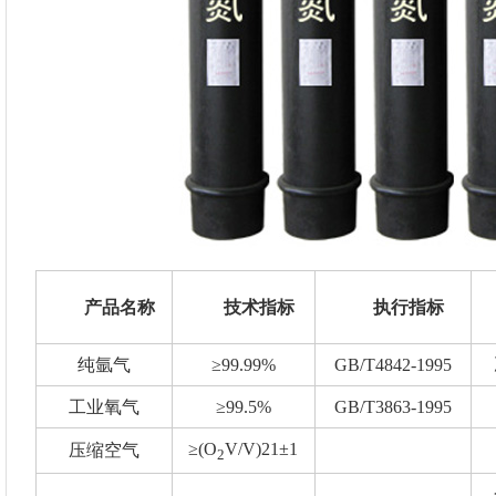
产品名称
技术指标
执行指标
纯氩气
≥99.99%
GB/T4842-1995
工业氧气
≥99.5%
GB/T3863-1995
≥(O
V/V)21±1
压缩空气
2