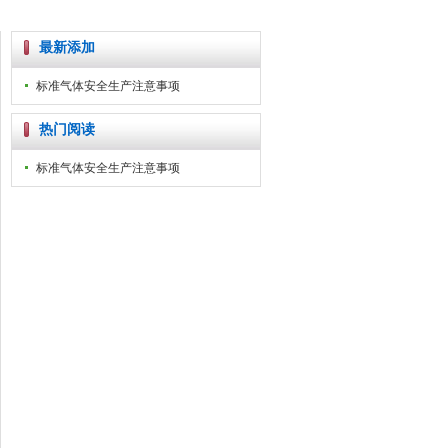
最新添加
标准气体安全生产注意事项
热门阅读
标准气体安全生产注意事项