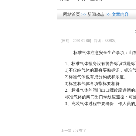
网站首页
>>
新闻动态
>> 文章内容
[日期：2020-01-06] 阅读：3889次
标准气体注意安全生产事项：
山
1、标准气体瓶身没有警告标识或是标
1)不仅纯气体的瓶身要贴标识，标准
2)标准气体也有成分构成和浓度。
3)标签和气体各项指标要相符
2、标准气体的阀门出口螺纹应遵循的
标准气体的阀门出口螺纹应遵循：可燃
3、充装气体过程中要确保工作人员
上一篇：没有了