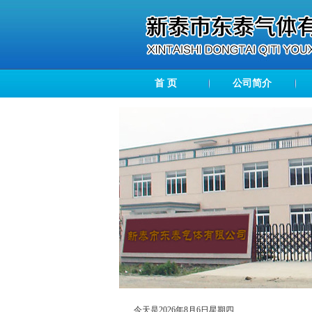
首 页
公司简介
今天是2026年8月6日星期四